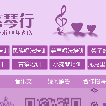
培训
民族唱法培训
美声唱法培训
架子
训
古筝培训
小提琴培训
尤克里
音乐类
疑问解答
合作招聘