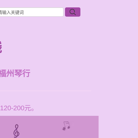
钱
福州琴行
0-200元。