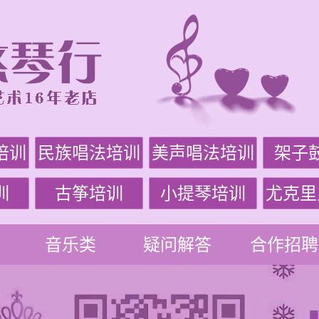
培训
民族唱法培训
美声唱法培训
架子
训
古筝培训
小提琴培训
尤克里
音乐类
疑问解答
合作招聘