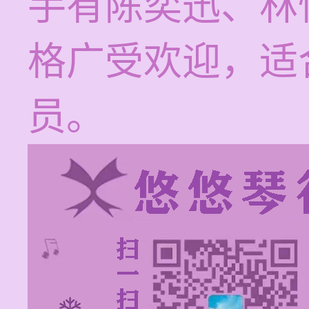
手有陈奕迅、林
格广受欢迎，适
员。