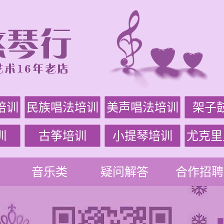
培训
民族唱法培训
美声唱法培训
架子
训
古筝培训
小提琴培训
尤克里
音乐类
疑问解答
合作招聘