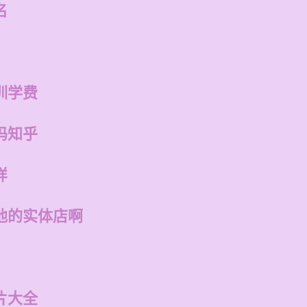
名
训学费
吗知乎
样
他的实体店啊
片大全