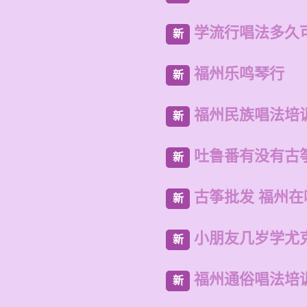
学流行唱法多久
新
福州乐鸣琴行
新
福州民族唱法培
新
吐鲁番有没有古
新
古筝批发 福州
新
小朋友几岁学尤
新
福州通俗唱法培
新