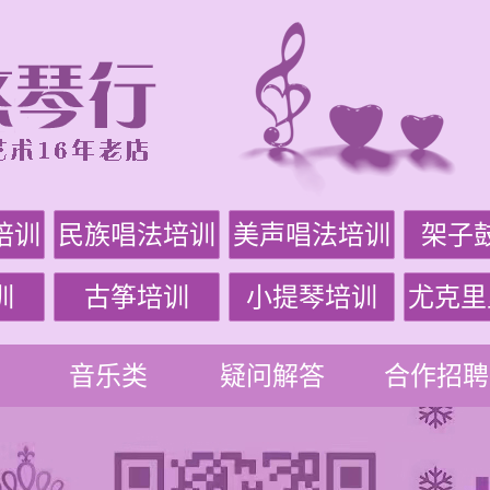
培训
民族唱法培训
美声唱法培训
架子
训
古筝培训
小提琴培训
尤克里
音乐类
疑问解答
合作招聘