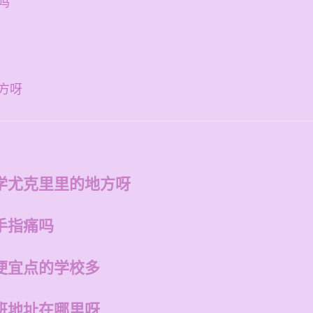
吗
方呀
学尤克里里的地方呀
手指痛吗
便宜点的学校多
班地址在哪里呀