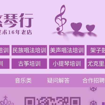
培训
民族唱法培训
美声唱法培训
架子
训
古筝培训
小提琴培训
尤克里
音乐类
疑问解答
合作招聘