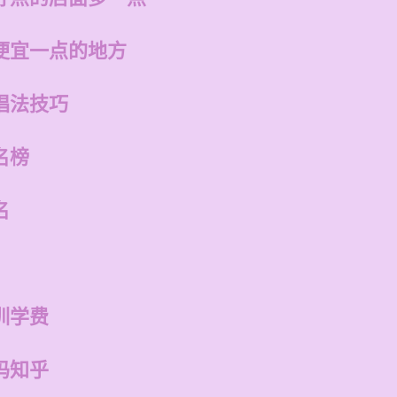
便宜一点的地方
唱法技巧
名榜
名
训学费
吗知乎