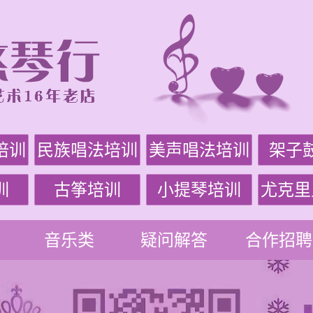
培训
民族唱法培训
美声唱法培训
架子
训
古筝培训
小提琴培训
尤克里
音乐类
疑问解答
合作招聘