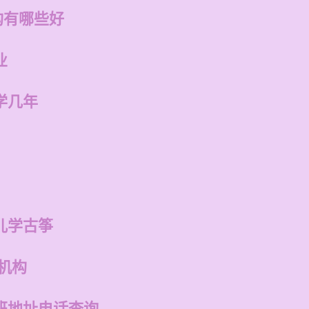
构有哪些好
业
学几年
儿学古筝
机构
班地址电话查询