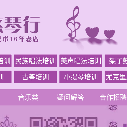
培训
民族唱法培训
美声唱法培训
架子
训
古筝培训
小提琴培训
尤克里
音乐类
疑问解答
合作招聘