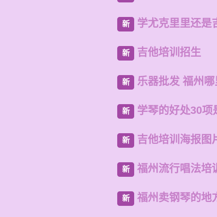
学尤克里里还是
新
吉他培训招生
新
乐器批发 福州
新
学琴的好处30项
新
吉他培训海报图
新
福州流行唱法培
新
福州卖钢琴的地
新