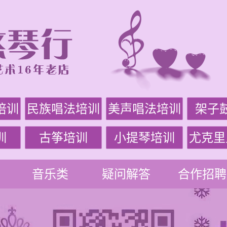
培训
民族唱法培训
美声唱法培训
架子
训
古筝培训
小提琴培训
尤克里
音乐类
疑问解答
合作招聘