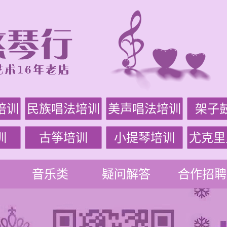
培训
民族唱法培训
美声唱法培训
架子
训
古筝培训
小提琴培训
尤克里
音乐类
疑问解答
合作招聘