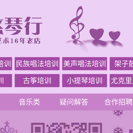
培训
民族唱法培训
美声唱法培训
架子
训
古筝培训
小提琴培训
尤克里
音乐类
疑问解答
合作招聘