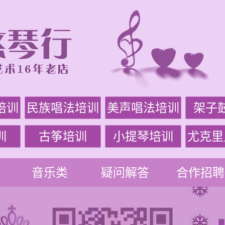
培训
民族唱法培训
美声唱法培训
架子
训
古筝培训
小提琴培训
尤克里
音乐类
疑问解答
合作招聘